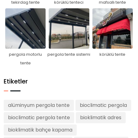
tekirdag tente
körüklü tenteci
mafsallı tente
pergola motorlu
pergola tente sistemi
körüklü tente
tente
Etiketler
alüminyum pergola tente
bioclimatic pergola
bioclimatic pergola tente
bioklimatik adres
bioklimatik bahçe kapama