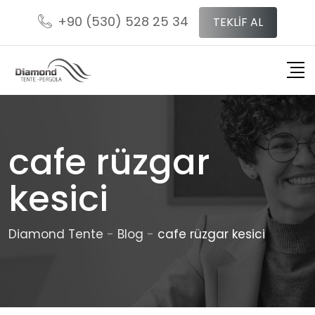
Skip
+90 (530) 528 25 34
TEKLİF AL
to
content
cafe rüzgar
kesici
Diamond Tente
-
Blog
-
cafe rüzgar kesici