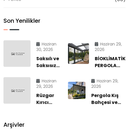
Son Yenilikler
Haziran
Haziran 29,
30, 2026
2026
Saksılı ve
BİOKLİMATİK
Saksısız
PERGOLA
Rüzgar
SİSTEMLERİ |
Kırıcı
DÖRT
Haziran
Haziran 29,
Cam
MEVSİM
29, 2026
2026
Sistemleri
KONFORLU
Rüzgar
Pergola Kış
| Dört
DIŞ MEKÂN
Kırıcı
Bahçesi ve
Mevsim
YAŞAM
Cam
Dış Mekân
Konforun
ALANLARI
Sistemleri
Yaşam
Modern
2026
ile Dört
Sistemlerinde
Arşivler
Çözümü