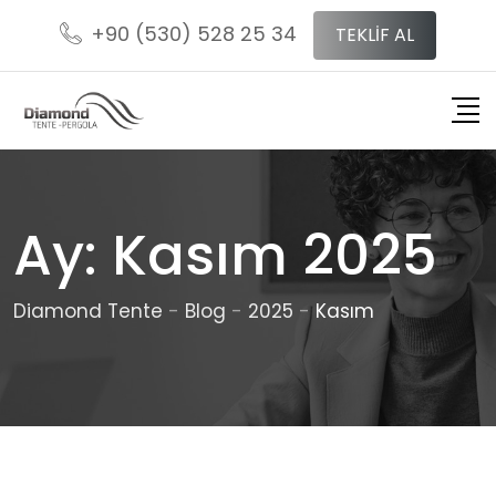
Skip
+90 (530) 528 25 34
TEKLİF AL
to
content
Ay:
Kasım 2025
Diamond Tente
-
Blog
-
2025
-
Kasım