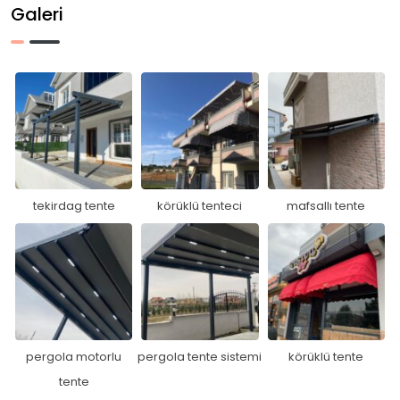
Galeri
tekirdag tente
körüklü tenteci
mafsallı tente
pergola motorlu
pergola tente sistemi
körüklü tente
tente