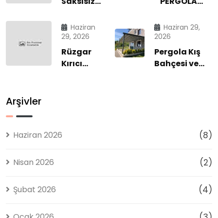
Saksısız
PERGOLA
Rüzgar
SİSTEMLERİ |
Kırıcı
DÖRT
Haziran
Haziran 29,
Cam
MEVSİM
29, 2026
2026
Sistemleri
KONFORLU
Rüzgar
Pergola Kış
| Dört
DIŞ MEKÂN
Kırıcı
Bahçesi ve
Mevsim
YAŞAM
Cam
Dış Mekân
Konforun
ALANLARI
Sistemleri
Yaşam
Modern
2026
ile Dört
Sistemlerinde
Arşivler
Çözümü
Mevsim
Profesyonel
Konfor |
Çözümler
Diamond
Haziran 2026
(8)
Tente
2026
Nisan 2026
(2)
Şubat 2026
(4)
Ocak 2026
(3)