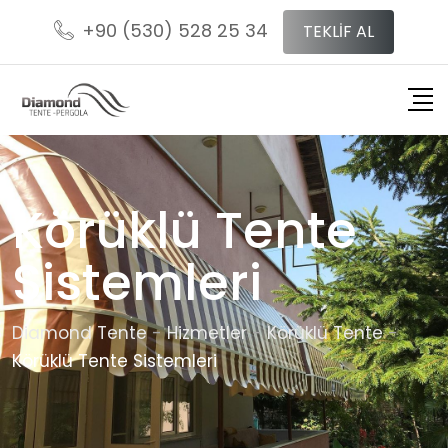
+90 (530) 528 25 34
TEKLİF AL
Körüklü Tente
Sistemleri
Diamond Tente
-
Hizmetler
-
Körüklü Tente
-
Körüklü Tente Sistemleri