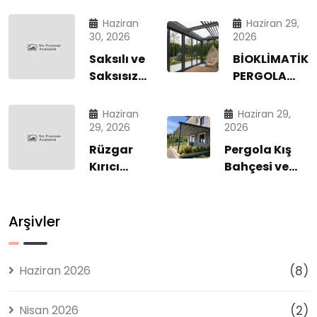
Haziran
Haziran 29,
30, 2026
2026
Saksılı ve
BİOKLİMATİK
Saksısız
PERGOLA
Rüzgar
SİSTEMLERİ |
Kırıcı
DÖRT
Haziran
Haziran 29,
Cam
MEVSİM
29, 2026
2026
Sistemleri
KONFORLU
Rüzgar
Pergola Kış
| Dört
DIŞ MEKÂN
Kırıcı
Bahçesi ve
Mevsim
YAŞAM
Cam
Dış Mekân
Konforun
ALANLARI
Sistemleri
Yaşam
Modern
2026
ile Dört
Sistemlerinde
Arşivler
Çözümü
Mevsim
Profesyonel
Konfor |
Çözümler
Diamond
Haziran 2026
(8)
Tente
2026
Nisan 2026
(2)