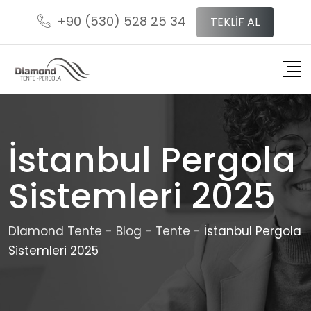
Skip
+90 (530) 528 25 34
TEKLİF AL
to
content
İstanbul Pergola
Sistemleri 2025
Diamond Tente
-
Blog
-
Tente
-
İstanbul Pergola
Sistemleri 2025