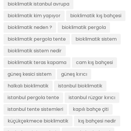
bioklimatik istanbul avrupa
bioklimatik kim yapıyor
bioklimatik kış bahçesi
bioklimatik neden ?
bioklimatik pergola
bioklimatik pergola tente
bioklimatik sistem
bioklimatik sistem nedir
bioklimatik teras kapama
cam kış bahçesi
güneş kesici sistem
güneş kırıcı
halkalı bioklimatik
istanbul bioklimatik
istanbul pergola tente
istanbul rüzgar kırıcı
istanbul tente sistemleri
kapılı bahçe çiti
küçükçekmece bioklimatik
kış bahçesi nedir