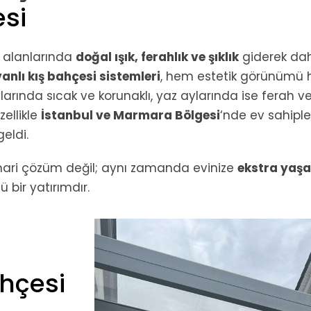
esi
 alanlarında
doğal ışık, ferahlık ve şıklık
giderek da
nlı kış bahçesi sistemleri
, hem estetik görünümü
 aylarında sıcak ve korunaklı, yaz aylarında ise ferah v
ellikle
İstanbul ve Marmara Bölgesi
‘nde ev sahiple
geldi.
mari çözüm değil; aynı zamanda evinize
ekstra yaş
bir yatırımdır.
hçesi