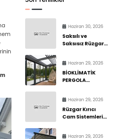
ha
Haziran 30, 2026
 hem
Saksılı ve
e
Saksısız Rüzgar
Kırıcı Cam
rinin
Sistemleri | Dört
Haziran 29, 2026
Mevsim
BİOKLİMATİK
Konforun
am
PERGOLA
Modern Çözümü
SİSTEMLERİ |
DÖRT MEVSİM
Haziran 29, 2026
KONFORLU DIŞ
Rüzgar Kırıcı
MEKÂN YAŞAM
Cam Sistemleri
ALANLARI 2026
ile Dört Mevsim
Konfor |
Haziran 29, 2026