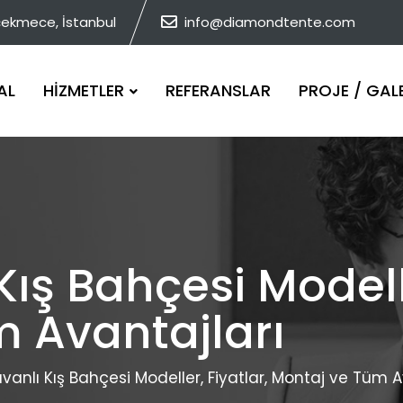
çekmece, İstanbul
info@diamondtente.com
AL
HİZMETLER
REFERANSLAR
PROJE / GAL
ış Bahçesi Modelle
 Avantajları
anlı Kış Bahçesi Modeller, Fiyatlar, Montaj ve Tüm A