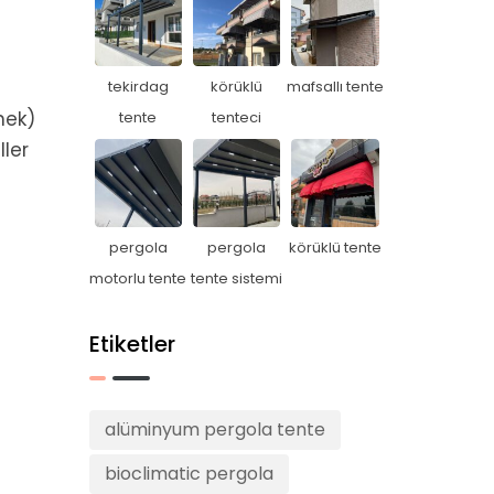
tekirdag
körüklü
mafsallı tente
nek)
tente
tenteci
ller
pergola
pergola
körüklü tente
motorlu tente
tente sistemi
Etiketler
alüminyum pergola tente
bioclimatic pergola