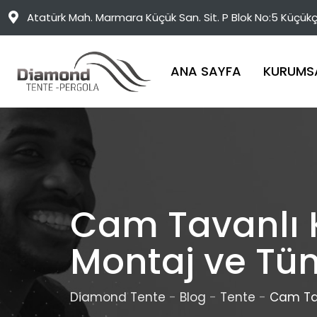
Skip
Atatürk Mah. Marmara Küçük San. Sit. P Blok No:5 Küçük
to
content
ANA SAYFA
KURUMS
Cam Tavanlı K
Montaj ve Tüm
Diamond Tente
-
Blog
-
Tente
-
Cam Tav