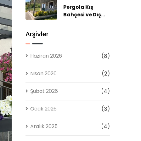
Diamond Tente
Pergola Kış
2026
Bahçesi ve Dış
Mekân Yaşam
Sistemlerinde
Arşivler
Profesyonel
Çözümler
Haziran 2026
(8)
Nisan 2026
(2)
Şubat 2026
(4)
Ocak 2026
(3)
Aralık 2025
(4)