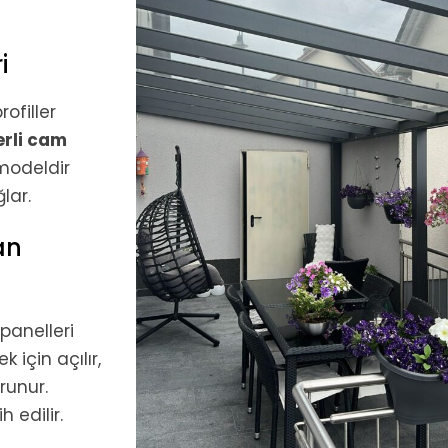
i
ofiller
erli cam
 modeldir
lar.
an
panelleri
 için açılır,
runur.
h edilir.